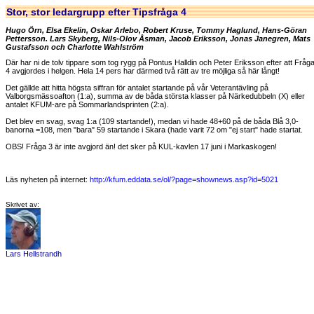
Stor, stor ledargrupp efter Tipsfråga 4
Hugo Örn, Elsa Ekelin, Oskar Arlebo, Robert Kruse, Tommy Haglund, Hans-Göran
Pettersson. Lars Skyberg, Nils-Olov Åsman, Jacob Eriksson, Jonas Janegren, Mats
Gustafsson och Charlotte Wahlström
Där har ni de tolv tippare som tog rygg på Pontus Halldin och Peter Eriksson efter att Fråg
4 avgjordes i helgen. Hela 14 pers har därmed två rätt av tre möjliga så här långt!
Det gällde att hitta högsta siffran för antalet startande på vår Veterantävling på
Valborgsmässoafton (1:a), summa av de båda största klasser på Närkedubbeln (X) eller
antalet KFUM-are på Sommarlandsprinten (2:a).
Det blev en svag, svag 1:a (109 startande!), medan vi hade 48+60 på de båda Blå 3,0-
banorna =108, men "bara" 59 startande i Skara (hade varit 72 om "ej start" hade startat.
OBS! Fråga 3 är inte avgjord än! det sker på KUL-kavlen 17 juni i Markaskogen!
Läs nyheten på internet:
http://kfum.eddata.se/ol/?page=shownews.asp?id=5021
Skrivet av:
Lars Hellstrandh