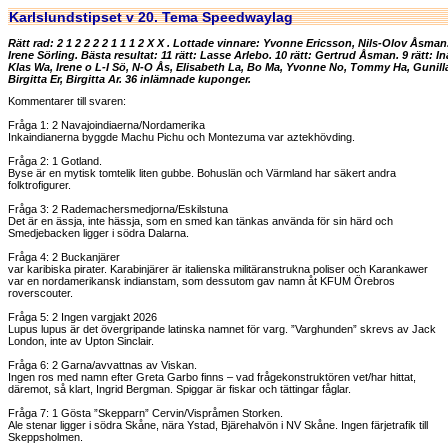
Karlslundstipset v 20. Tema Speedwaylag
Rätt rad: 2 1 2 2 2 2 1 1 1 2 X X . Lottade vinnare: Yvonne Ericsson, Nils-Olov Åsman
Irene Sörling. Bästa resultat: 11 rätt: Lasse Arlebo. 10 rätt: Gertrud Åsman. 9 rätt: In
Klas Wa, Irene o L-I Sö, N-O Ås, Elisabeth La, Bo Ma, Yvonne No, Tommy Ha, Gunilla
Birgitta Er, Birgitta Ar. 36 inlämnade kuponger.
Kommentarer till svaren:
Fråga 1: 2 Navajoindiaerna/Nordamerika
Inkaindianerna byggde Machu Pichu och Montezuma var aztekhövding.
Fråga 2: 1 Gotland.
Byse är en mytisk tomtelik liten gubbe. Bohuslän och Värmland har säkert andra
folktrofigurer.
Fråga 3: 2 Rademachersmedjorna/Eskilstuna
Det är en ässja, inte hässja, som en smed kan tänkas använda för sin härd och
Smedjebacken ligger i södra Dalarna.
Fråga 4: 2 Buckanjärer
var karibiska pirater. Karabinjärer är italienska militäranstrukna poliser och Karankawer
var en nordamerikansk indianstam, som dessutom gav namn åt KFUM Örebros
roverscouter.
Fråga 5: 2 Ingen vargjakt 2026
Lupus lupus är det övergripande latinska namnet för varg. ”Varghunden” skrevs av Jack
London, inte av Upton Sinclair.
Fråga 6: 2 Garna/avvattnas av Viskan.
Ingen ros med namn efter Greta Garbo finns – vad frågekonstruktören vet/har hittat,
däremot, så klart, Ingrid Bergman. Spiggar är fiskar och tättingar fåglar.
Fråga 7: 1 Gösta ”Skepparn” Cervin/Vispråmen Storken.
Ale stenar ligger i södra Skåne, nära Ystad, Bjärehalvön i NV Skåne. Ingen färjetrafik till
Skeppsholmen.