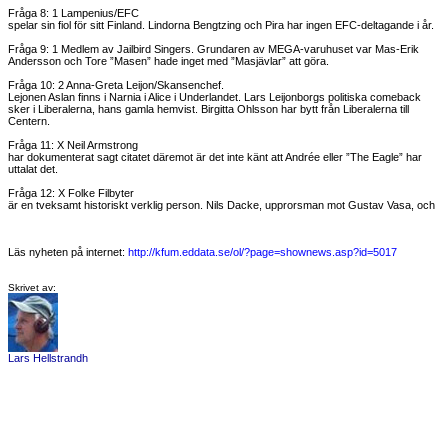
Fråga 8: 1 Lampenius/EFC
spelar sin fiol för sitt Finland. Lindorna Bengtzing och Pira har ingen EFC-deltagande i år.
Fråga 9: 1 Medlem av Jailbird Singers. Grundaren av MEGA-varuhuset var Mas-Erik
Andersson och Tore ”Masen” hade inget med ”Masjävlar” att göra.
Fråga 10: 2 Anna-Greta Leijon/Skansenchef.
Lejonen Aslan finns i Narnia i Alice i Underlandet. Lars Leijonborgs politiska comeback
sker i Liberalerna, hans gamla hemvist. Birgitta Ohlsson har bytt från Liberalerna till
Centern.
Fråga 11: X Neil Armstrong
har dokumenterat sagt citatet däremot är det inte känt att Andrée eller ”The Eagle” har
uttalat det.
Fråga 12: X Folke Filbyter
är en tveksamt historiskt verklig person. Nils Dacke, upprorsman mot Gustav Vasa, och
Läs nyheten på internet:
http://kfum.eddata.se/ol/?page=shownews.asp?id=5017
Skrivet av:
Lars Hellstrandh