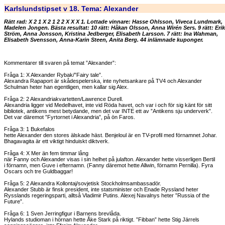
Karlslundstipset v 18. Tema: Alexander
Rätt rad: X 2 1 X 2 1 2 2 X X X 1. Lottade vinnare: Hasse Ohlsson, Viveca Lundmark,
Madelen Jongen. Bästa resultat: 10 rätt: Håkan Olsson, Anna Wirén Sers. 9 rätt: Erik
Ström, Anna Jonsson, Kristina Jedberger, Elisabeth Larsson. 7 rätt: Ina Wahman,
Elisabeth Svensson, Anna-Karin Steen, Anita Berg. 44 inlämnade kuponger.
Kommentarer till svaren på temat ”Alexander”:
Fråga 1: X Alexander Rybak/”Fairy tale”.
Alexandra Rapaport är skådespelerska, inte nyhetsankare på TV4 och Alexander
Schulman heter han egentligen, men kallar sig Alex.
Fråga 2: 2 Alexandriakvartetten/Lawrence Durell.
Alexandria ligger vid Medelhavet, inte vid Röda havet, och var i och för sig känt för sitt
bibliotek, antikens mest betydande, men det var INTE ett av ”Antikens sju underverk”.
Det var däremot ”Fyrtornet i Alexandria”, på ön Faros.
Fråga 3: 1 Bukefalos
hette Alexander den stores älskade häst. Benjeloul är en TV-profil med förnamnet Johar.
Bhagavagita är ett viktigt hinduiskt diktverk.
Fråga 4: X Mer än fem timmar lång
när Fanny och Alexander visas i sin helhet på julafton. Alexander hette visserligen Bertil
i förnamn, men Guve i efternamn. (Fanny däremot hette Allwin, förnamn Pernilla). Fyra
Oscars och tre Guldbaggar!
Fråga 5: 2 Alexandra Kollontaj/sovjetisk Stockholmsambassadör.
Alexander Stubb är finsk president, inte statsminister och Enade Ryssland heter
Rysslands regeringsparti, alltså Vladimir Putins. Alexej Navalnys heter ”Russia of the
Future”.
Fråga 6: 1 Sven Jerringfigur i Barnens brevlåda.
Hylands studioman i hörnan hette Åke Stark på riktigt. ”Fibban” hette Stig Järrels