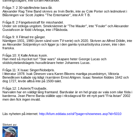
sanningssägare, inte Efraim Alexander.
Fråga 7: 2 30-talsfilm/inte bara låt.
Alexander Rag Time Band skrevs av Irvin Berlin, inte av Cole Porter och ledmotivet i
Blåsningen var Scott Joplins ”The Entertainer”, inte A R T B.
Fråga 8: 2 Fängelsestraff för misshandel.
Under sin stökiga ungdom. Smeknämnet är ”The Mauler”, inte ”Fouler” och Alexander
Gustafsson är född i Arboga, inte i Pålsboda.
Fråga 9: X Filmad tre gånger.
Nämligen 1931, 1980 (även sänd som TV-serie) och 2020. Skriven av Alfred Döblin, inte
av Alexander Solzjenitsyn och ligger ju i den gamla ryska/östtyska zonen, inte i den
franska.
Fråga 10: X Kalle Ankas kusin.
Han med så mycket tur! ”Star wars” skapare heter George Lucas och
skidskyttelandslagets huvudtränare heter Johannes Lucas.
Fråga 11: X Isaac Singer/Nobelpris.
I litteratur 1978. Isak Dinesen vara Karen Blixens manliga psuedoimyn, Viktoria
Benediksen kallade sig tidigt i karriären Ernst Ahlgren. Isaac Newton föddes 1642 och
dog 1727, levde alltså inte på 1500-talet.
Fråga 12: 1 Asterix/Troubadix.
Narvalen har en väldigt lång framtand. Bardvalar är en hel grupp av vala som silar föda i
barderna. Jean Pierre Barda ställde upp i riksdagsval för ett nytt parti ”Fria listan” 2002
men den fick ingen invald.
Läs nyheten på internet:
http://kfum.eddata.se/ol/?page=shownews.asp?id=5010
Skrivet av: