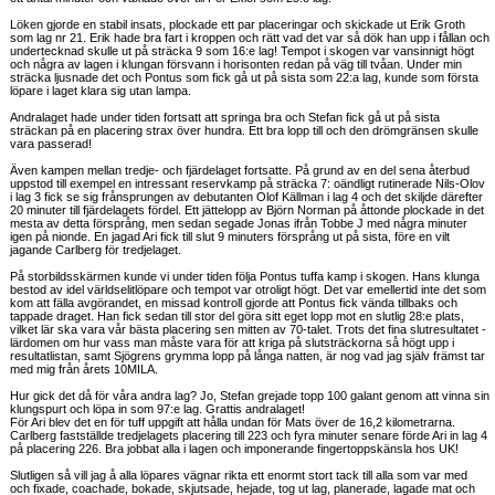
Löken gjorde en stabil insats, plockade ett par placeringar och skickade ut Erik Groth
som lag nr 21. Erik hade bra fart i kroppen och rätt vad det var så dök han upp i fållan och
undertecknad skulle ut på sträcka 9 som 16:e lag! Tempot i skogen var vansinnigt högt
och några av lagen i klungan försvann i horisonten redan på väg till tvåan. Under min
sträcka ljusnade det och Pontus som fick gå ut på sista som 22:a lag, kunde som första
löpare i laget klara sig utan lampa.
Andralaget hade under tiden fortsatt att springa bra och Stefan fick gå ut på sista
sträckan på en placering strax över hundra. Ett bra lopp till och den drömgränsen skulle
vara passerad!
Även kampen mellan tredje- och fjärdelaget fortsatte. På grund av en del sena återbud
uppstod till exempel en intressant reservkamp på sträcka 7: oändligt rutinerade Nils-Olov
i lag 3 fick se sig frånsprungen av debutanten Olof Källman i lag 4 och det skiljde därefter
20 minuter till fjärdelagets fördel. Ett jättelopp av Björn Norman på åttonde plockade in det
mesta av detta försprång, men sedan segade Jonas ifrån Tobbe J med några minuter
igen på nionde. En jagad Ari fick till slut 9 minuters försprång ut på sista, före en vilt
jagande Carlberg för tredjelaget.
På storbildsskärmen kunde vi under tiden följa Pontus tuffa kamp i skogen. Hans klunga
bestod av idel världselitlöpare och tempot var otroligt högt. Det var emellertid inte det som
kom att fälla avgörandet, en missad kontroll gjorde att Pontus fick vända tillbaks och
tappade draget. Han fick sedan till stor del göra sitt eget lopp mot en slutlig 28:e plats,
vilket lär ska vara vår bästa placering sen mitten av 70-talet. Trots det fina slutresultatet -
lärdomen om hur vass man måste vara för att kriga på slutsträckorna så högt upp i
resultatlistan, samt Sjögrens grymma lopp på långa natten, är nog vad jag själv främst tar
med mig från årets 10MILA.
Hur gick det då för våra andra lag? Jo, Stefan grejade topp 100 galant genom att vinna sin
klungspurt och löpa in som 97:e lag. Grattis andralaget!
För Ari blev det en för tuff uppgift att hålla undan för Mats över de 16,2 kilometrarna.
Carlberg fastställde tredjelagets placering till 223 och fyra minuter senare förde Ari in lag 4
på placering 226. Bra jobbat alla i lagen och imponerande fingertoppskänsla hos UK!
Slutligen så vill jag å alla löpares vägnar rikta ett enormt stort tack till alla som var med
och fixade, coachade, bokade, skjutsade, hejade, tog ut lag, planerade, lagade mat och