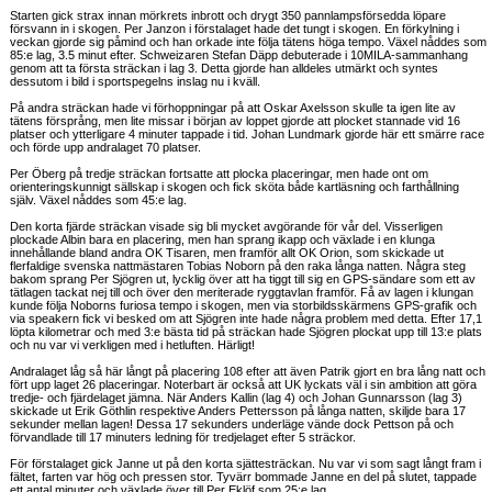
Starten gick strax innan mörkrets inbrott och drygt 350 pannlampsförsedda löpare
försvann in i skogen. Per Janzon i förstalaget hade det tungt i skogen. En förkylning i
veckan gjorde sig påmind och han orkade inte följa tätens höga tempo. Växel nåddes som
85:e lag, 3.5 minut efter. Schweizaren Stefan Däpp debuterade i 10MILA-sammanhang
genom att ta första sträckan i lag 3. Detta gjorde han alldeles utmärkt och syntes
dessutom i bild i sportspegelns inslag nu i kväll.
På andra sträckan hade vi förhoppningar på att Oskar Axelsson skulle ta igen lite av
tätens försprång, men lite missar i början av loppet gjorde att plocket stannade vid 16
platser och ytterligare 4 minuter tappade i tid. Johan Lundmark gjorde här ett smärre race
och förde upp andralaget 70 platser.
Per Öberg på tredje sträckan fortsatte att plocka placeringar, men hade ont om
orienteringskunnigt sällskap i skogen och fick sköta både kartläsning och farthållning
själv. Växel nåddes som 45:e lag.
Den korta fjärde sträckan visade sig bli mycket avgörande för vår del. Visserligen
plockade Albin bara en placering, men han sprang ikapp och växlade i en klunga
innehållande bland andra OK Tisaren, men framför allt OK Orion, som skickade ut
flerfaldige svenska nattmästaren Tobias Noborn på den raka långa natten. Några steg
bakom sprang Per Sjögren ut, lycklig över att ha tiggt till sig en GPS-sändare som ett av
tätlagen tackat nej till och över den meriterade ryggtavlan framför. Få av lagen i klungan
kunde följa Noborns furiosa tempo i skogen, men via storbildsskärmens GPS-grafik och
via speakern fick vi besked om att Sjögren inte hade några problem med detta. Efter 17,1
löpta kilometrar och med 3:e bästa tid på sträckan hade Sjögren plockat upp till 13:e plats
och nu var vi verkligen med i hetluften. Härligt!
Andralaget låg så här långt på placering 108 efter att även Patrik gjort en bra lång natt och
fört upp laget 26 placeringar. Noterbart är också att UK lyckats väl i sin ambition att göra
tredje- och fjärdelaget jämna. När Anders Kallin (lag 4) och Johan Gunnarsson (lag 3)
skickade ut Erik Göthlin respektive Anders Pettersson på långa natten, skiljde bara 17
sekunder mellan lagen! Dessa 17 sekunders underläge vände dock Pettson på och
förvandlade till 17 minuters ledning för tredjelaget efter 5 sträckor.
För förstalaget gick Janne ut på den korta sjättesträckan. Nu var vi som sagt långt fram i
fältet, farten var hög och pressen stor. Tyvärr bommade Janne en del på slutet, tappade
ett antal minuter och växlade över till Per Eklöf som 25:e lag.