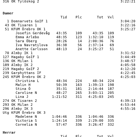
316 OK Tylöskog 2                                      3:22:21

Damer

                           Tid    Plc       Tot  Vxl

  1 Domnarvets GoIF 1                                  3:04:20

 43 OK Tisaren 1                                       3:22:16

 51 KFUM Örebro OK 1                                   3:25:27

      Josefin Gerdevåg   43:35    109     43:35  109

      Emma Arlebo        48:35    123   1:32:10  119

      Sara Öberg         28:26     14   2:00:36   76

      Iva Navratilova    36:38     56   2:37:14   69

      Anette Carlsson    48:13     24   3:25:27   51

 70 Almby IK 1                                         3:31:52

127 Hagaby GoIF 1                                      3:44:49

136 OK Milan 1                                         3:48:57

189 Almby IK 2                                         4:05:58

219 Hagaby GoIF 2                                      4:12:20

239 Garphyttans IF                                     4:22:45

245 KFUM Örebro OK 2                                   4:25:03

      Christina L        48:34    224     48:34  224

      Malin H            50:39    163   1:39:13  198

      Stina Ö            35:31    181   2:14:44  187

      Caroline N         48:27    265   3:03:11  205

      Lina J           1:21:52    311   4:25:03  245

274 OK Tisaren 2                                       4:39:13

293 OK Milan 2                                         4:53:44

296 Almby IK 3                                         4:55:16

Utg KFUM Örebro OK 3

      Madelene N       1:04:46    336   1:04:46  336

      Victoria S       1:24:14    339   2:29:00  335

      Cornelia N         57:47    336   3:26:47  332 

Herrar

                           Tid    Plc       Tot  Vxl
