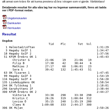
allt annat som krävs för att kunna prestera så bra i skogen som vi gjorde. Världsklass!
Detaljerade resultat för alla våra lag har nu Ingemar sammanställt, finns att ladda
ner i PDF-format nedan.
Ungdomskavlen
Damkavlen
Herrkavlen
Resultat
Ungdom

                           Tid    Plc       Tot  Vxl

  1 Halmstad/Löftan                                    1:31:29

  3 Hagaby GoIF 1                                      1:34:47

 18 Hagaby GoIF 2                                      1:37:56

 51 KFUM Örebro OK 1                                   1:45:43

      Christer G         21:06     19     21:06   19

      Filip B            17:38     42     38:44    6

      Mathias J          27:17     60   1:06:01   23

      Sara G             39:42    132   1:45:43   51

 63 OK Tisaren 1                                       1:47:45

 99 Hagaby GoIF 3                                      1:54:19

116 Hagaby GoIF 4                                      1:56:20

135 Lindebygdens OK                                    1:58:54

244 OK Tylöskog 1                                      2:18:01

296 Garphyttans IF                                     2:38:44

300 KFUM Örebro OK 2                                   2:44:27

      Viktoria N         33:38    298     33:38  298

      Kristin C          26:26    319   1:00:04  312

      Lovisa Ö           35:15    240   1:35:19  280

      Claes N          1:09:08    333   2:44:27  300

306 OK Milan                                           2:50:26
