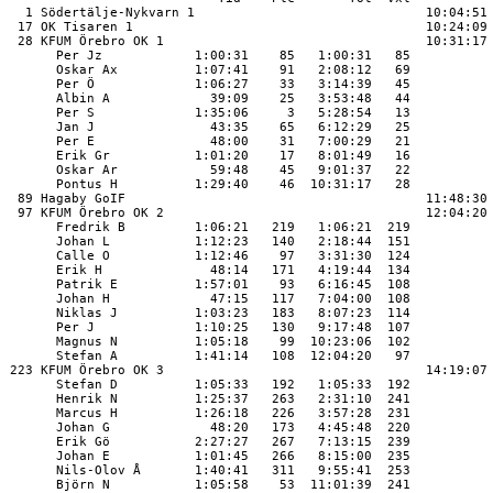
  1 Södertälje-Nykvarn 1                              10:04:51

 17 OK Tisaren 1                                      10:24:09

 28 KFUM Örebro OK 1                                  10:31:17

      Per Jz            1:00:31    85   1:00:31   85

      Oskar Ax          1:07:41    91   2:08:12   69

      Per Ö             1:06:27    33   3:14:39   45

      Albin A             39:09    25   3:53:48   44

      Per S             1:35:06     3   5:28:54   13

      Jan J               43:35    65   6:12:29   25

      Per E               48:00    31   7:00:29   21

      Erik Gr           1:01:20    17   8:01:49   16

      Oskar Ar            59:48    45   9:01:37   22

      Pontus H          1:29:40    46  10:31:17   28

 89 Hagaby GoIF                                       11:48:30

 97 KFUM Örebro OK 2                                  12:04:20

      Fredrik B         1:06:21   219   1:06:21  219

      Johan L           1:12:23   140   2:18:44  151

      Calle O           1:12:46    97   3:31:30  124

      Erik H              48:14   171   4:19:44  134

      Patrik E          1:57:01    93   6:16:45  108

      Johan H             47:15   117   7:04:00  108

      Niklas J          1:03:23   183   8:07:23  114

      Per J             1:10:25   130   9:17:48  107

      Magnus N          1:05:18    99  10:23:06  102

      Stefan A          1:41:14   108  12:04:20   97

223 KFUM Örebro OK 3                                  14:19:07

      Stefan D          1:05:33   192   1:05:33  192

      Henrik N          1:25:37   263   2:31:10  241

      Marcus H          1:26:18   226   3:57:28  231

      Johan G             48:20   173   4:45:48  220

      Erik Gö           2:27:27   267   7:13:15  239

      Johan E           1:01:45   266   8:15:00  235

      Nils-Olov Å       1:40:41   311   9:55:41  253

      Björn N           1:05:58    53  11:01:39  241
