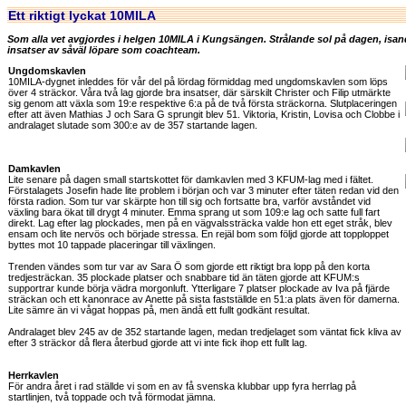
Ett riktigt lyckat 10MILA
Som alla vet avgjordes i helgen 10MILA i Kungsängen. Strålande sol på dagen, isand
insatser av såväl löpare som coachteam.
Ungdomskavlen
10MILA-dygnet inleddes för vår del på lördag förmiddag med ungdomskavlen som löps
över 4 sträckor. Våra två lag gjorde bra insatser, där särskilt Christer och Filip utmärkte
sig genom att växla som 19:e respektive 6:a på de två första sträckorna. Slutplaceringen
efter att även Mathias J och Sara G sprungit blev 51. Viktoria, Kristin, Lovisa och Clobbe i
andralaget slutade som 300:e av de 357 startande lagen.
Damkavlen
Lite senare på dagen small startskottet för damkavlen med 3 KFUM-lag med i fältet.
Förstalagets Josefin hade lite problem i början och var 3 minuter efter täten redan vid den
första radion. Som tur var skärpte hon till sig och fortsatte bra, varför avståndet vid
växling bara ökat till drygt 4 minuter. Emma sprang ut som 109:e lag och satte full fart
direkt. Lag efter lag plockades, men på en vägvalssträcka valde hon ett eget stråk, blev
ensam och lite nervös och började stressa. En rejäl bom som följd gjorde att topploppet
byttes mot 10 tappade placeringar till växlingen.
Trenden vändes som tur var av Sara Ö som gjorde ett riktigt bra lopp på den korta
tredjesträckan. 35 plockade platser och snabbare tid än täten gjorde att KFUM:s
supportrar kunde börja vädra morgonluft. Ytterligare 7 platser plockade av Iva på fjärde
sträckan och ett kanonrace av Anette på sista fastställde en 51:a plats även för damerna.
Lite sämre än vi vågat hoppas på, men ändå ett fullt godkänt resultat.
Andralaget blev 245 av de 352 startande lagen, medan tredjelaget som väntat fick kliva av
efter 3 sträckor då flera återbud gjorde att vi inte fick ihop ett fullt lag.
Herrkavlen
För andra året i rad ställde vi som en av få svenska klubbar upp fyra herrlag på
startlinjen, två toppade och två förmodat jämna.